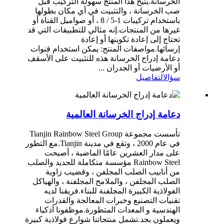
الخرسانة.يتيح هذا المنتج سهولة التركيب قبل
صب الخرسانة ، والتثبيت في أي مكان بطولها
باستخدام تركيبات 1-5 / 8 ، أو صواميل القناة أو
غيرها من المنتجات.إنه مثالي للتطبيقات التي قد
تحتاج إلى إعادة تكوينها أو إعادة
إرسائها.مواصفات المنتج: يمكن استخدام قنوات
دعامة إدراج الخرسانة هذه للتثبيت على الأسقف
أو الأرضيات أو الجدران ...
سؤال
التفاصيل
دعامة إدراج الخرسانة العالمية
تأسست مجموعة Tianjin Rainbow Steel Group
في عام 2000 ، وتقع في مدينة Tianjin.مع التطور
على مدار العشرين عامًا الماضية ، أصبحت
Rainbow Steel مؤسسة متكاملة للحديد والصلب
من أنابيب الصلب المجلفن ، وقضيب زاوية
الصلب المجلفن ، والملامح المجلفنة ، والهياكل
الفولاذية الكبيرة المجلفنة للبناء.فريقنا لديه
تقنيات التصنيع وخبرات المعالجة والقدرات
الهندسية و المعدات المتطورة.موظفونا أذكياء
ويعملون بجد.تشمل منتجاتنا شوارع فولاذية كبيرة