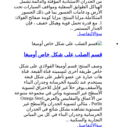
من الجدران الاستنادية المؤقتة والدائمة.تشمل
الهياكل الطوابق السفلية ومواقف السيارات تحت
الأرض ودعامات الجسور بما في ذلك الجسور
المتكاملة.مزايا المنتج: مزايا كومة صفائح الفولاذ:
1. مع قدرة تحمل قوية وهيكل خفيف ، فإن
الجدار المستمر ...
سؤال
التفاصيل
قسم الصلب على شكل خاص أوميغا
وصف المنتج: قسم أوميغا الفولاذي على شكل
خاص طريقة أخرى لتسميته قناة القبعة. قناة
هات عبارة عن عضو تأطير على شكل قبعة
يستخدم عند تكسية الخرسانة وجدران البناء
والأسقف.يوفر حلاً غير قابل للاحتراق لتسوية
الأسطح غير المستوية ويأتي في مجموعة متنوعة
من الأعماق والمقاييس والعرض.Omega Steel
Purlin ، مثالي لتسوية الجدران والأسطح غير
المستوية.تشاهده بشكل شائع في الجدران
الخرسانية وجدران البناء في كل من المباني
التجارية والسكنية ...
سؤال
التفاصيل