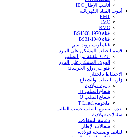
أنابيب الإطار IBC
أنبوب القناة الكهربائية
EMT
IMC
RMC
قناة BS4568-1970
قناة BS31-1940
قناة أونستروت سي
قسم الصلب المشكل على البارد
CZU ملفقة من الصلب
الفولاذ المشكل على البارد
قنوات إدراج الخرسانة
الاحتفاظ بالجدار
زاوية الصلب والشعاع
زاوية فولاذية
شعاع الصلب H.
شعاع الصلب U
ملحومة T Lintel
خدمة تصنيع الصلب حسب الطلب
سقالات فولاذية
دعامة السقالات
سقالات الإطار
لفائف وصفيحة فولاذية