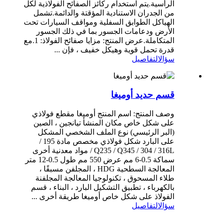
الرأسية.يتم استخدام ركائز الصفائح الفولاذية لكل
من الجدران الاستنادية المؤقتة والدائمة.تشمل
الهياكل الطوابق السفلية ومواقف السيارات تحت
الأرض ودعامات الجسور بما في ذلك الجسور
المتكاملة.عرض المنتج: مزايا صفائح الفولاذ: 1.مع
قدرة تحمل قوية وهيكل خفيف ، فإن ...
سؤال
التفاصيل
قسم حديد أوميغا
وصف المنتج: اسم المنتج أوميغا مقطع فولاذي
على شكل خاص مكان المنشأ تيانجين ، الصين
(البر الرئيسي) نوع الملف الشخصي المشكل
على البارد شكل فولاذي مخصص مادة 195 /
Q235 / Q345 / 304 / 316L / مواد معدنية أخرى
سماكة 0.5-6 مم عرض 550 مم طول 0.5-12 متر
المعالجة السطحية HDG ، المجلفن مسبقًا ،
طلاء المسحوق ، تكنولوجيا المعالجة المجلفنة
بالكهرباء ، تطبيق التشكيل البارد ، البناء ، قسم
الفولاذ على شكل خاص أوميغا طريقة أخرى ...
سؤال
التفاصيل