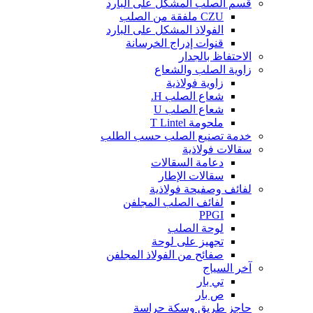
قسم الصلب المشكل على البارد
CZU ملفقة من الصلب
الفولاذ المشكل على البارد
قنوات إدراج الخرسانة
الاحتفاظ بالجدار
زاوية الصلب والشعاع
زاوية فولاذية
شعاع الصلب H.
شعاع الصلب U
ملحومة T Lintel
خدمة تصنيع الصلب حسب الطلب
سقالات فولاذية
دعامة السقالات
سقالات الإطار
لفائف وصفيحة فولاذية
لفائف الصلب المجلفن
PPGI
لوحة الصلب
تجهيز على لوحة
صفائح من الفولاذ المجلفن
آخر السياج
تي بار
ص بار
حاجز طريق وسكة حراسة