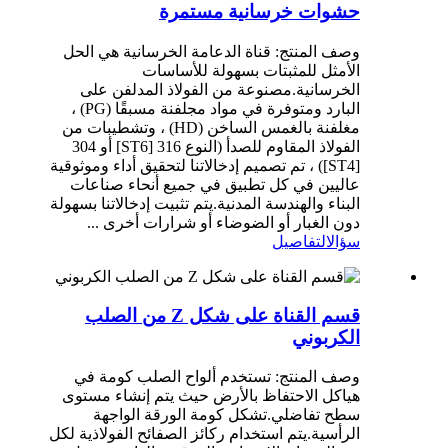
حشوات خرسانية مستمرة
وصف المنتج: قناة الدعامة الخرسانية هي الحل
الأمثل للمثبتات بسهولة للأساسات
الخرسانية.مصنوعة من الفولاذ المدلفن على
البارد ومتوفرة في مواد مجلفنة مسبقًا (PG) ،
مغلفنة بالغمس الساخن (HD) ، وتشطيبات من
الفولاذ المقاوم للصدأ (النوع 316 [ST6] أو 304
[ST4]) ، تم تصميم إدخالاتنا لتحقيق أداء وموثوقية
عاليين في كل تطبيق في جميع أنحاء صناعات
البناء والهندسة المدنية.يتم تثبيت إدخالاتنا بسهولة
دون الغبار أو الضوضاء أو شرارات أخرى ...
سؤال
التفاصيل
قسم القناة على شكل Z من الصلب
الكربوني
وصف المنتج: تستخدم ألواح الصلب كومة في
هياكل الاحتفاظ بالأرض حيث يتم إنشاء مستوى
سطح تفاضلي.تشكل كومة الورقة الواجهة
الرأسية.يتم استخدام ركائز الصفائح الفولاذية لكل