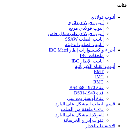
فئات
أنبوب فولاذي
أنبوب فولاذي دائري
أنبوب فولاذي مربع
أنبوب فولاذي على شكل خاص
أنابيب الصلب SSAW
أنابيب الصلب الدفيئة
أجزاء وإكسسوارات إطار IBC Matel
ملحقات IBC
أنابيب الإطار IBC
أنبوب القناة الكهربائية
EMT
IMC
RMC
قناة BS4568-1970
قناة BS31-1940
قناة أونستروت سي
قسم الصلب المشكل على البارد
CZU ملفقة من الصلب
الفولاذ المشكل على البارد
قنوات إدراج الخرسانة
الاحتفاظ بالجدار