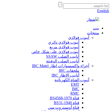
English
بيت
منتجات
أنبوب فولاذي
أنبوب فولاذي دائري
أنبوب فولاذي مربع
أنبوب فولاذي على شكل خاص
أنابيب الصلب SSAW
أنابيب الصلب الدفيئة
أجزاء وإكسسوارات إطار IBC Matel
ملحقات IBC
أنابيب الإطار IBC
أنبوب القناة الكهربائية
EMT
IMC
RMC
قناة BS4568-1970
قناة BS31-1940
قناة أونستروت سي