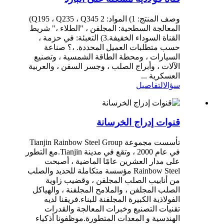
وصف المنتج: 1) المواد: Q195 ، Q235 ، Q345 2)
المعالجة السطحية: المجلفن ، "الطلاء ،" شريط
القناة السوداء الخفيفة.3) التعبئة: في حزمة ،
حسب متطلبات العميل المحددة. ،؟ صناعة
السيارات ، ومحطة الطاقة الشمسية ، وتصنيع
الآلات ، وأبراج الصلب ، وجسر السفن ، والعربية
العسكرية ...
سؤال
التفاصيل
قنوات إدراج الخرسانة
تأسست مجموعة Tianjin Rainbow Steel Group
في عام 2000 ، وتقع في مدينة Tianjin.مع التطور
على مدار العشرين عامًا الماضية ، أصبحت
Rainbow Steel مؤسسة متكاملة للحديد والصلب
من أنابيب الصلب المجلفن ، وقضيب زاوية
الصلب المجلفن ، والملامح المجلفنة ، والهياكل
الفولاذية الكبيرة المجلفنة للبناء.فريقنا لديه
تقنيات التصنيع وخبرات المعالجة والقدرات
الهندسية و المعدات المتطورة.موظفونا أذكياء