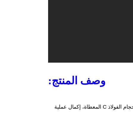
وصف المنتج:
تتم معالجتها تلقائيًا بواسطة آلة تشكيل الفولاذ C، والتي يمكنها، وفقًا لأحجام الفولاذ C المعطاة، إكمال عملية