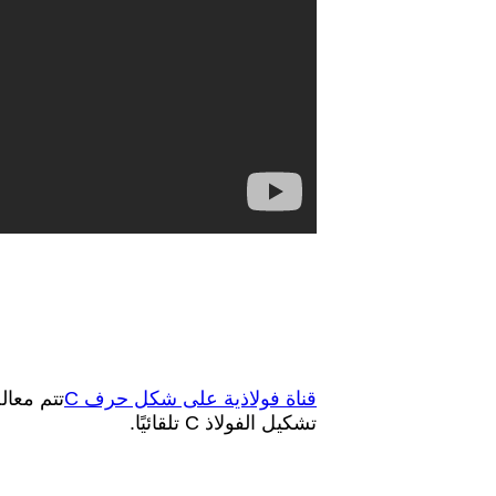
قناة فولاذية على شكل حرف C
تشكيل الفولاذ C تلقائيًا.