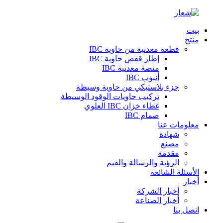
بيت
منتج
قطعة معدنية من حاوية IBC
إطار قفص حاوية IBC
منصة معدنية IBC
أنبوب IBC
جزء بلاستيكي من حاوية وسيطة
تركيب حاويات الوقود الوسيطة
غطاء خزان IBC العلوي
صمام IBC
معلومات عنا
شهادة
مصنع
مقدمة
الرؤية والرسالة والقيم
الأسئلة الشائعة
أخبار
أخبار الشركة
أخبار الصناعة
اتصل بنا