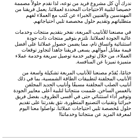
ندرك أن كل مشروع فريد من نوعه، لذا نقدم حلولاً مصممة
خصيصاً لتلبية الاحتياجات المحددة لعملائنا. يعمل فريقنا من
المهندسين والفنيين الخبراء عن كثب مع العملاء لفهم
متطلباتهم وتقديم حلول مخصصة تلبي احتياجاتهم.
في مصنعنا للأنابيب المربعة، نفخر بتقديم منتجات وخدمات
عالية الجودة لعملائنا. نلتزم بتوفير منتجات ذات جودة
استثنائية واتساق تام، مما يضمن حصول عملائنا على أفضل
قيمة مقابل أموالهم. يسعى فريقنا جاهداً لتجاوز توقعات
العملاء، من خلال توفير خدمة توصيل سريعة وخدمة عملاء
متميزة تميزنا عن المنافسة.
ختامًا، يُقدّم مصنعنا للأنابيب المربعة تشكيلة واسعة من
الأنابيب المجلفنة لتطبيقات الطاقة الشمسية، بما في ذلك
أنابيب الصلب المجلفنة مسبقًا وأنابيب الحديد المجلفن
بالغمس الساخن. صُممت منتجاتنا لتلبية أعلى معايير الجودة
وتوفير أداء استثنائي حتى في أقسى الظروف. بفضل فريق
خبرائنا وتقنيات التصنيع المتطورة، نثق بقدرتنا على تقديم
حلول مُخصصة تلبي احتياجات عملائنا. تواصلوا معنا اليوم
لمعرفة المزيد عن منتجاتنا وخدماتنا!