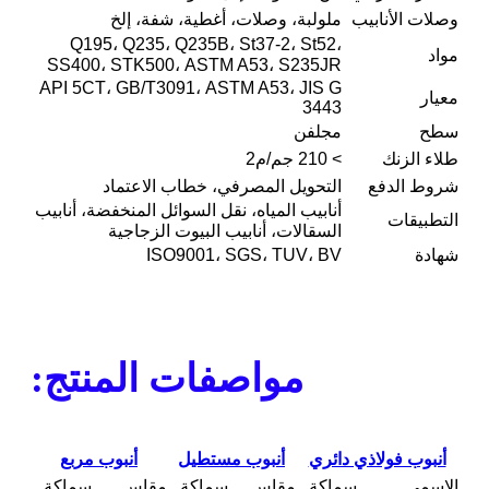
وصلات الأنابيب
ملولبة، وصلات، أغطية، شفة، إلخ
Q195، Q235، Q235B، St37-2، St52،
مواد
SS400، STK500، ASTM A53، S235JR
API 5CT، GB/T3091، ASTM A53، JIS G
معيار
3443
سطح
مجلفن
طلاء الزنك
> 210 جم/م2
شروط الدفع
التحويل المصرفي، خطاب الاعتماد
أنابيب المياه، نقل السوائل المنخفضة، أنابيب
التطبيقات
السقالات، أنابيب البيوت الزجاجية
شهادة
ISO9001، SGS، TUV، BV
مواصفات المنتج:
أنبوب فولاذي دائري
أنبوب مستطيل
أنبوب مربع
الاسمي
سماكة
مقاس
سماكة
مقاس
سماكة