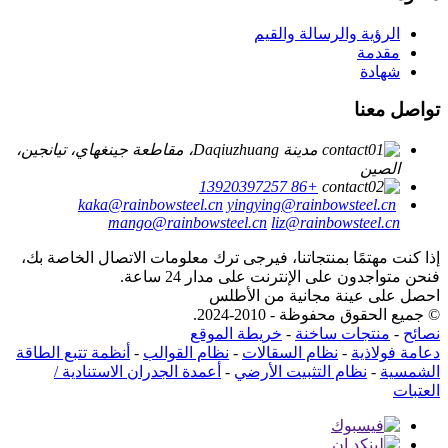
الرؤية والرسالة والقيم
مقدمة
شهادة
تواصل معنا
مدينة Daqiuzhuang، مقاطعة جينغهاي، تيانجين،
الصين
+86 13920397257
kaka@rainbowsteel.cn
yingying@rainbowsteel.cn
mango@rainbowsteel.cn
liz@rainbowsteel.cn
إذا كنت مهتمًا بمنتجاتنا، فيرجى ترك معلومات الاتصال الخاصة بك،
فنحن متواجدون على الإنترنت على مدار 24 ساعة.
احصل على عينة مجانية من الأطلس
© جميع الحقوق محفوظة - 2010-2024.
نصائح
-
منتجات ساخنة
-
خريطة الموقع
دعامة فولاذية
-
نظام السقالات
-
نظام القوالب
-
أنظمة تتبع الطاقة
الشمسية
-
نظام التثبيت الأرضي
-
أعمدة الجدران الاستنادية /
العتبات