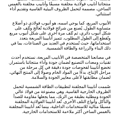
منتجاتنا أنابيب فولاذية مجلفنة مسبقًا وأنابيب مجلفنة بالغمس
الساخن، مصممة لتحمل الظروف البيئية القاسية وتقديم أداء
استثنائي.
الأنبوب المربع، كما يوحي اسمه، هو أنبوب فولاذي ذو أضلاع
متساوية الطول. يُصنع من شرائح فولاذية تُعالج وتُلف على
شكل أنبوب دائري، ثم تُلف مرة أخرى على شكل أنبوب مربع
وتُقطع إلى الطول المطلوب. تتميز أنابيبنا المربعة بتعدد
استخداماتها، حيث تُستخدم في العديد من الصناعات، بما في
ذلك البناء والزراعة والطاقة الشمسية.
في مصانعنا المتخصصة في الأنابيب المربعة، نستخدم أحدث
تقنيات ومعدات التصنيع لضمان جودة وأداء منتجاتنا باستمرار.
تخضع أنابيبنا لفحوصات جودة دقيقة في كل مرحلة من
مراحل الإنتاج، بدءًا من المواد الخام وصولًا إلى المنتج النهائي،
لضمان مطابقتها لأعلى معايير الجودة والسلامة.
صُممت أنابيبنا المجلفنة لتطبيقات الطاقة الشمسية لتحمل
الظروف الخارجية القاسية. وهي مصنوعة من فولاذ عالي
الجودة ومطلية بطبقة من الزنك، مما يجعلها مقاومة للصدأ
والتآكل وأنواع التلف الأخرى. تُعد أنابيبنا الفولاذية المجلفنة
مسبقًا مثالية للاستخدامات الداخلية، بينما تُعد أنابيبنا المجلفنة
بالغمس الساخن أكثر ملاءمة للاستخدامات الخارجية.