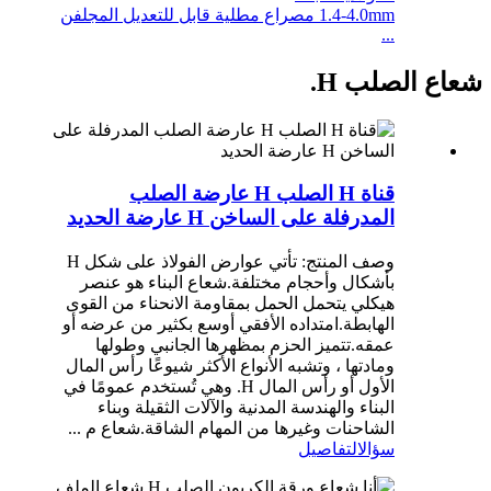
1.4-4.0mm مصراع مطلية قابل للتعديل المجلفن
...
شعاع الصلب H.
قناة H الصلب H عارضة الصلب
المدرفلة على الساخن H عارضة الحديد
وصف المنتج: تأتي عوارض الفولاذ على شكل H
بأشكال وأحجام مختلفة.شعاع البناء هو عنصر
هيكلي يتحمل الحمل بمقاومة الانحناء من القوى
الهابطة.امتداده الأفقي أوسع بكثير من عرضه أو
عمقه.تتميز الحزم بمظهرها الجانبي وطولها
ومادتها ، وتشبه الأنواع الأكثر شيوعًا رأس المال
الأول أو رأس المال H. وهي تُستخدم عمومًا في
البناء والهندسة المدنية والآلات الثقيلة وبناء
الشاحنات وغيرها من المهام الشاقة.شعاع م ...
سؤال
التفاصيل