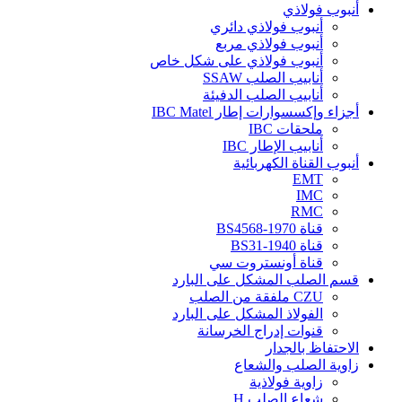
أنبوب فولاذي
أنبوب فولاذي دائري
أنبوب فولاذي مربع
أنبوب فولاذي على شكل خاص
أنابيب الصلب SSAW
أنابيب الصلب الدفيئة
أجزاء وإكسسوارات إطار IBC Matel
ملحقات IBC
أنابيب الإطار IBC
أنبوب القناة الكهربائية
EMT
IMC
RMC
قناة BS4568-1970
قناة BS31-1940
قناة أونستروت سي
قسم الصلب المشكل على البارد
CZU ملفقة من الصلب
الفولاذ المشكل على البارد
قنوات إدراج الخرسانة
الاحتفاظ بالجدار
زاوية الصلب والشعاع
زاوية فولاذية
شعاع الصلب H.