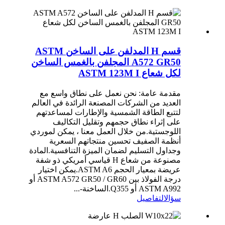
قسم H المدلفن على الساخن ASTM
A572 GR50 المجلفن بالغمس الساخن
لكل شعاع ASTM 123M I
مقدمة عامة: نحن نعمل على نطاق واسع مع
العديد من الشركات المصنعة الرائدة في العالم
لتتبع الطاقة الشمسية والإطارات لمساعدتهم
على إثراء نطاق حجمهم وتقليل التكاليف
اللوجستية.من خلال العمل معنا ، يمكن لموردي
أنظمة الصفيف تحسين منتجاتهم السعرية
وجداول التسليم لضمان الميزة التنافسية.المادة
مصنوعة من شعاع H قياسي أمريكي ذو شفة
عريضة بمعيار الحجم ASTM A6.يمكن اختيار
درجة الفولاذ بين ASTM A572 GR50 / GR60 أو
ASTM A992 أو Q355.الساخنة-...
سؤال
التفاصيل