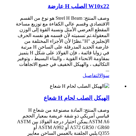
W10x22 الصلب H عارضة
وصف المنتج: Steel H Beam هو نوع من القسم
الاقتصادي وقسم عالي الكفاءة مع توزيع مساحة
المقطع العرضي الأمثل ونسبة القوة إلى الوزن
المعقولة.تم تسميته لأن قسمه هو نفسه الحرف
الإنجليزي "H".نظرًا لأن الأجزاء المختلفة من
عارضة الحديد المدرفلة على الساخن H مرتبة
في زوايا قائمة ، فإن الفولاذ على شكل H يتميز
بمقاومة الانحناء القوية ، والبناء البسيط ، وتوفير
التكاليف ، والهيكل الخفيف في جميع الاتجاهات
...
سؤال
التفاصيل
الهيكل الصلب لحام H شعاع
وصف المنتج: المادة مصنوعة من شعاع H
قياسي أمريكي ذو شفة عريضة بمعيار الحجم
ASTM A6.يمكن اختيار درجة الفولاذ بين ASTM
A572 GR50 / GR60 أو ASTM A992 أو
Q355.يلبي الجلفنة بالغمس الساخن معايير