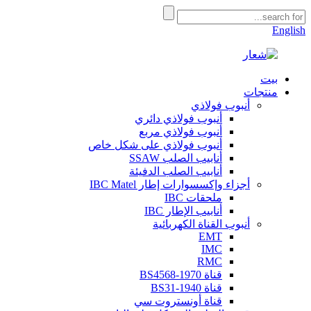
English
بيت
منتجات
أنبوب فولاذي
أنبوب فولاذي دائري
أنبوب فولاذي مربع
أنبوب فولاذي على شكل خاص
أنابيب الصلب SSAW
أنابيب الصلب الدفيئة
أجزاء وإكسسوارات إطار IBC Matel
ملحقات IBC
أنابيب الإطار IBC
أنبوب القناة الكهربائية
EMT
IMC
RMC
قناة BS4568-1970
قناة BS31-1940
قناة أونستروت سي