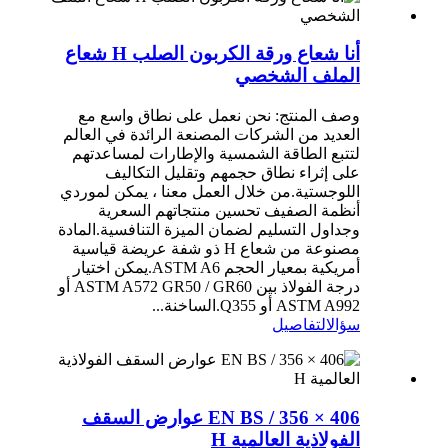
أنا شعاع ورقة الكربون الصلب H شعاع
الملف الشخصي
وصف المنتج: نحن نعمل على نطاق واسع مع
العديد من الشركات المصنعة الرائدة في العالم
لتتبع الطاقة الشمسية والإطارات لمساعدتهم
على إثراء نطاق حجمهم وتقليل التكاليف
اللوجستية.من خلال العمل معنا ، يمكن لموردي
أنظمة الصفيف تحسين منتجاتهم السعرية
وجداول التسليم لضمان الميزة التنافسية.المادة
مصنوعة من شعاع H ذو شفة عريضة قياسية
أمريكية بمعيار الحجم ASTM A6.يمكن اختيار
درجة الفولاذ بين ASTM A572 GR50 / GR60 أو
ASTM A992 أو Q355.الساخنة...
سؤال
التفاصيل
EN BS / 356 × 406 عوارض السقف
الفولاذية العالمية H