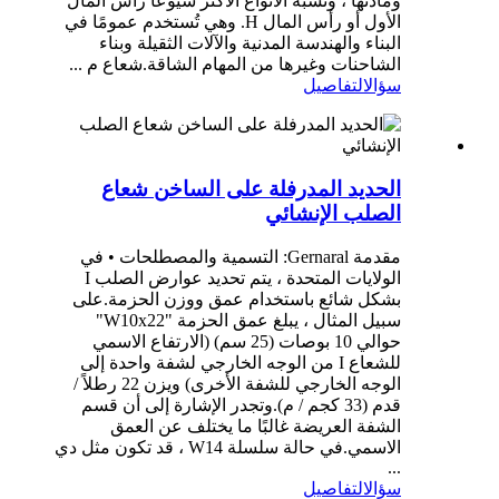
ومادتها ، وتشبه الأنواع الأكثر شيوعًا رأس المال
الأول أو رأس المال H. وهي تُستخدم عمومًا في
البناء والهندسة المدنية والآلات الثقيلة وبناء
الشاحنات وغيرها من المهام الشاقة.شعاع م ...
سؤال
التفاصيل
الحديد المدرفلة على الساخن شعاع
الصلب الإنشائي
مقدمة Gernaral: التسمية والمصطلحات • في
الولايات المتحدة ، يتم تحديد عوارض الصلب I
بشكل شائع باستخدام عمق ووزن الحزمة.على
سبيل المثال ، يبلغ عمق الحزمة "W10x22"
حوالي 10 بوصات (25 سم) (الارتفاع الاسمي
للشعاع I من الوجه الخارجي لشفة واحدة إلى
الوجه الخارجي للشفة الأخرى) ويزن 22 رطلاً /
قدم (33 كجم / م).وتجدر الإشارة إلى أن قسم
الشفة العريضة غالبًا ما يختلف عن العمق
الاسمي.في حالة سلسلة W14 ، قد تكون مثل دي
...
سؤال
التفاصيل