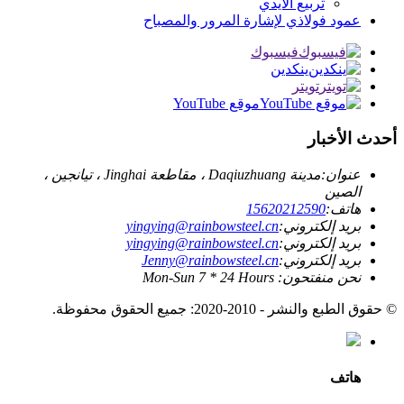
تربيع الايدي
عمود فولاذي لإشارة المرور والمصباح
فيسبوك
ينكدين
تويتر
موقع YouTube
أحدث الأخبار
عنوان:
مدينة Daqiuzhuang ، مقاطعة Jinghai ، تيانجين ،
الصين
هاتف:
15620212590
بريد إلكتروني:
yingying@rainbowsteel.cn
بريد إلكتروني:
yingying@rainbowsteel.cn
بريد إلكتروني:
Jenny@rainbowsteel.cn
نحن منفتحون: Mon-Sun 7 * 24 Hours
© حقوق الطبع والنشر - 2010-2020: جميع الحقوق محفوظة.
هاتف