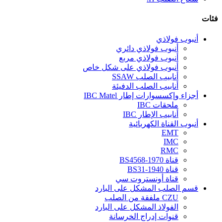
فئات
أنبوب فولاذي
أنبوب فولاذي دائري
أنبوب فولاذي مربع
أنبوب فولاذي على شكل خاص
أنابيب الصلب SSAW
أنابيب الصلب الدفيئة
أجزاء وإكسسوارات إطار IBC Matel
ملحقات IBC
أنابيب الإطار IBC
أنبوب القناة الكهربائية
EMT
IMC
RMC
قناة BS4568-1970
قناة BS31-1940
قناة أونستروت سي
قسم الصلب المشكل على البارد
CZU ملفقة من الصلب
الفولاذ المشكل على البارد
قنوات إدراج الخرسانة