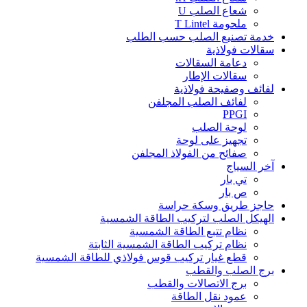
شعاع الصلب U
ملحومة T Lintel
خدمة تصنيع الصلب حسب الطلب
سقالات فولاذية
دعامة السقالات
سقالات الإطار
لفائف وصفيحة فولاذية
لفائف الصلب المجلفن
PPGI
لوحة الصلب
تجهيز على لوحة
صفائح من الفولاذ المجلفن
آخر السياج
تي بار
ص بار
حاجز طريق وسكة حراسة
الهيكل الصلب لتركيب الطاقة الشمسية
نظام تتبع الطاقة الشمسية
نظام تركيب الطاقة الشمسية الثابتة
قطع غيار تركيب قوس فولاذي للطاقة الشمسية
برج الصلب والقطب
برج الاتصالات والقطب
عمود نقل الطاقة