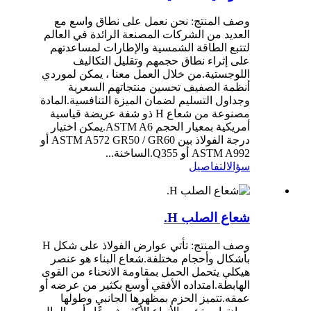
وصف المنتج: نحن نعمل على نطاق واسع مع
العديد من الشركات المصنعة الرائدة في العالم
لتتبع الطاقة الشمسية والإطارات لمساعدتهم
على إثراء نطاق حجمهم وتقليل التكاليف
اللوجستية.من خلال العمل معنا ، يمكن لموردي
أنظمة الصفيف تحسين منتجاتهم السعرية
وجداول التسليم لضمان الميزة التنافسية.المادة
مصنوعة من شعاع H ذو شفة عريضة قياسية
أمريكية بمعيار الحجم ASTM A6.يمكن اختيار
درجة الفولاذ بين ASTM A572 GR50 / GR60 أو
ASTM A992 أو Q355.الساخنة...
سؤال
التفاصيل
شعاع الصلب H.
وصف المنتج: تأتي عوارض الفولاذ على شكل H
بأشكال وأحجام مختلفة.شعاع البناء هو عنصر
هيكلي يتحمل الحمل بمقاومة الانحناء من القوى
الهابطة.امتداده الأفقي أوسع بكثير من عرضه أو
عمقه.تتميز الحزم بمظهرها الجانبي وطولها