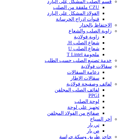
قسم الصلب المشكل على البارد
CZU ملفقة من الصلب
الفولاذ المشكل على البارد
قنوات إدراج الخرسانة
الاحتفاظ بالجدار
زاوية الصلب والشعاع
زاوية فولاذية
شعاع الصلب H.
شعاع الصلب U
ملحومة T Lintel
خدمة تصنيع الصلب حسب الطلب
سقالات فولاذية
دعامة السقالات
سقالات الإطار
لفائف وصفيحة فولاذية
لفائف الصلب المجلفن
PPGI
لوحة الصلب
تجهيز على لوحة
صفائح من الفولاذ المجلفن
آخر السياج
تي بار
ص بار
حاجز طريق وسكة حراسة