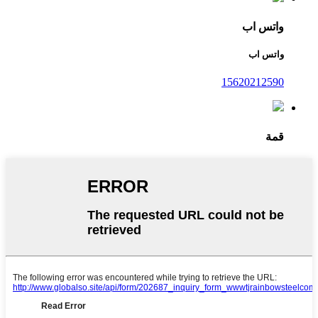
واتس اب
واتس اب
15620212590
قمة