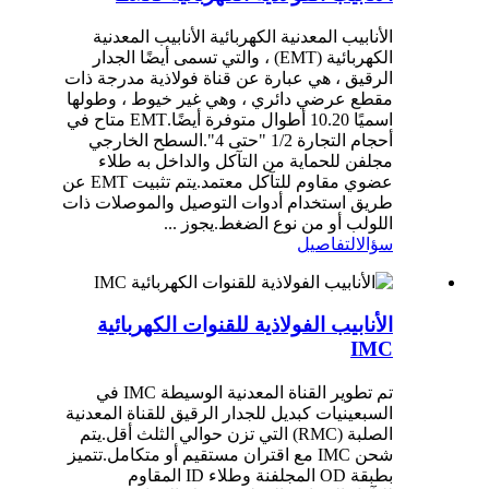
الأنابيب المعدنية الكهربائية الأنابيب المعدنية
الكهربائية (EMT) ، والتي تسمى أيضًا الجدار
الرقيق ، هي عبارة عن قناة فولاذية مدرجة ذات
مقطع عرضي دائري ، وهي غير خيوط ، وطولها
اسميًا 10.20 أطوال متوفرة أيضًا.EMT متاح في
أحجام التجارة 1/2 "حتى 4".السطح الخارجي
مجلفن للحماية من التآكل والداخل به طلاء
عضوي مقاوم للتآكل معتمد.يتم تثبيت EMT عن
طريق استخدام أدوات التوصيل والموصلات ذات
اللولب أو من نوع الضغط.يجوز ...
سؤال
التفاصيل
الأنابيب الفولاذية للقنوات الكهربائية
IMC
تم تطوير القناة المعدنية الوسيطة IMC في
السبعينيات كبديل للجدار الرقيق للقناة المعدنية
الصلبة (RMC) التي تزن حوالي الثلث أقل.يتم
شحن IMC مع اقتران مستقيم أو متكامل.تتميز
بطبقة OD المجلفنة وطلاء ID المقاوم