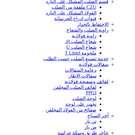
قسم الصلب المشكل على البارد
CZU ملفقة من الصلب
الفولاذ المشكل على البارد
قنوات إدراج الخرسانة
الاحتفاظ بالجدار
زاوية الصلب والشعاع
زاوية فولاذية
شعاع الصلب H.
شعاع الصلب U
ملحومة T Lintel
خدمة تصنيع الصلب حسب الطلب
سقالات فولاذية
دعامة السقالات
سقالات الإطار
لفائف وصفيحة فولاذية
لفائف الصلب المجلفن
PPGI
لوحة الصلب
تجهيز على لوحة
صفائح من الفولاذ المجلفن
آخر السياج
تي بار
ص بار
حاجز طريق وسكة حراسة