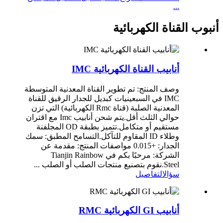
...
أنبوب القناة الكهربائية
أنابيب القناة الكهربائية IMC
وصف المنتج: تم تطوير القناة المعدنية المتوسطة
IMC في السبعينيات كبديل للجدار الرقيق للقناة
المعدنية الصلبة (قناة Rmc الكهربائية) التي تزن
حوالي الثلث أقل.يتم شحن أنابيب Imc مع اقتران
مستقيم أو متكامل.تتميز بطبقة OD المجلفنة
وطلاء ID المقاوم للتآكل.التسامح المطبق: سمك
الجدار: +0.015 مواصفات المنتج: مقدمة عن
الشركة: مرحبًا بكم في Tianjin Rainbow
Steel.نقوم بتصنيع منتجات الصلب أو الصلب ...
سؤال
التفاصيل
أنابيب GI الكهربائية RMC