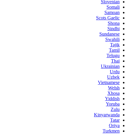
Slovenian
Somali
Samoan
Scots Gaelic
Shona
Sindhi
Sundanese
Swahili
Tajik
Tamil
Telugu
Thai
Ukrainian
Urdu
Uzbek
Vietnamese
Welsh
Xhosa
Yiddish
Yoruba
Zulu
Kinyarwanda
Tatar
Oriya
Turkmen