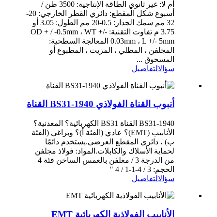
أم لا: غير ثانوي الطاقة الإنتاجية: 3500 طن /
أسبوع شكل المقطع: دائري القطر الخارجي: 20-
32 مم سمك الجدار: 0.5-20 مم الطول: 3.05 أو
3.75 م تفاوت التقنية: OD + / -0.5mm ، WT +/-
0.03mm ، L +/- 5mm المعالجة السطحية:
المجلفن ، المطلي ، المزيت ، المطبوع أو
المسحوق ...
سؤال
التفاصيل
أنبوب القناة الفولاذي BS31-1940 القناة
BS31-1940 القناة BS31 الكهربائية؟ المعدنية؟
الأنابيب (EMT)؟ عادي (الفئة أ)؟ وبراغي (الفئة
ب) ، دائري المقطع العرضي.يستخدم دائمًا
لحماية الأسلاك والكابلات.المواد: فولاذ مجلفن
من الدرجة 3 / مغلفن بالغمس الساخن فئة 4
الحجم: 3 / 4-1-1 / 4 ″
سؤال
التفاصيل
الأنابيب الفولاذية الكهربائية EMT