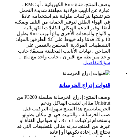
وصف المنتج: قناة Rmc الكهربائية ، أو RMC ،
عبارة عن أنابيب فولاذية مجلفنة شديدة التحمل
يتم تثبيتها بتركيبات ملولبة.يتم استخدامه عادةً
في الهواء الطلق لتوفير الحماية من التلف ويمكنه
أيضًا توفير الدعم الهيكلي للكابلات الكهربائية
والألواح والمعدات الأخرى.يباع أنبوب Rmc بطول
10 و 20 قدمًا وله خيوط على كلا الطرفين.المواد:
التشطيبات الفولاذية: المجلفن بالغمس على
الساخن ، نهايات الأنابيب المجلفنة مسبقًا: جانب
واحد مترابطة مع اقتران ، جانب واحد مع pla ...
سؤال
التفاصيل
قنوات إدراج الخرسانة
وصف المنتج: إدراج الخرسانة سلسلة P3200 من
Unistrut مثالي لتثبيت الهياكل ودعم
الخرسانة.يتيح هذا المنتج سهولة التركيب قبل
صب الخرسانة ، والتثبيت في أي مكان بطولها
باستخدام تركيبات 1-5 / 8 ، أو صواميل القناة أو
غيرها من المنتجات.إنه مثالي للتطبيقات التي قد
تحتاج إلى إعادة تكوينها أو إعادة