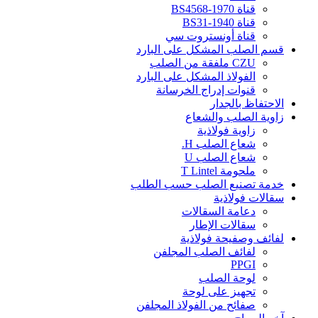
قناة BS4568-1970
قناة BS31-1940
قناة أونستروت سي
قسم الصلب المشكل على البارد
CZU ملفقة من الصلب
الفولاذ المشكل على البارد
قنوات إدراج الخرسانة
الاحتفاظ بالجدار
زاوية الصلب والشعاع
زاوية فولاذية
شعاع الصلب H.
شعاع الصلب U
ملحومة T Lintel
خدمة تصنيع الصلب حسب الطلب
سقالات فولاذية
دعامة السقالات
سقالات الإطار
لفائف وصفيحة فولاذية
لفائف الصلب المجلفن
PPGI
لوحة الصلب
تجهيز على لوحة
صفائح من الفولاذ المجلفن