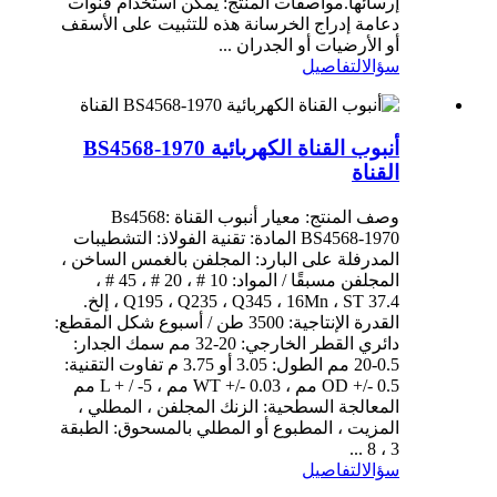
إرسائها.مواصفات المنتج: يمكن استخدام قنوات
دعامة إدراج الخرسانة هذه للتثبيت على الأسقف
أو الأرضيات أو الجدران ...
سؤال
التفاصيل
أنبوب القناة الكهربائية BS4568-1970
القناة
وصف المنتج: معيار أنبوب القناة Bs4568:
BS4568-1970 المادة: تقنية الفولاذ: التشطيبات
المدرفلة على البارد: المجلفن بالغمس الساخن ،
المجلفن مسبقًا / المواد: 10 # ، 20 # ، 45 # ،
Q195 ، Q235 ، Q345 ، 16Mn ، ST 37.4 ، إلخ.
القدرة الإنتاجية: 3500 طن / أسبوع شكل المقطع:
دائري القطر الخارجي: 20-32 مم سمك الجدار:
0.5-20 مم الطول: 3.05 أو 3.75 م تفاوت التقنية:
OD +/- 0.5 مم ، WT +/- 0.03 مم ، L + / -5 مم
المعالجة السطحية: الزنك المجلفن ، المطلي ،
المزيت ، المطبوع أو المطلي بالمسحوق: الطبقة
3 ، 8 ...
سؤال
التفاصيل