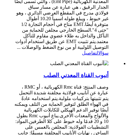
المعدنية الكهربائية (Emt Pipe) ، والتي تسمى أيضًا
الجدار الرقيق ، هي عبارة عن مسار سباق
فولاذي مدرج في المقطع العرضي الدائري ، وهو
غير خيوط ، ويبلغ طوله اسمياً 10.20 أطوال
متوفرة أيضًا.EMT متاح في أحجام التجارة 1/2
"حتى 4".السطح الخارجي مجلفن للحماية من
التآكل والداخل به طلاء عضوي مقاوم للتآكل
معتمد.يتم تثبيت EMT عن طريق استخدام أدوات
التوصيل اللولبية أو من نوع الضغط والوصلات ...
سؤال
التفاصيل
أنبوب القناة المعدني الصلب
وصف المنتج: قناة Rmc الكهربائية ، أو RMC ،
عبارة عن أنابيب فولاذية مجلفنة شديدة التحمل
يتم تثبيتها بتركيبات ملولبة.يتم استخدامه عادةً
في الهواء الطلق لتوفير الحماية من التلف ويمكنه
أيضًا توفير الدعم الهيكلي للكابلات الكهربائية
والألواح والمعدات الأخرى.يباع أنبوب Rmc بطول
10 و 20 قدمًا وله خيوط على كلا الطرفين.المواد:
التشطيبات الفولاذية: المجلفن بالغمس على
الساخن ، نهايات الأنابيب المجلفنة مسبقًا: جانب