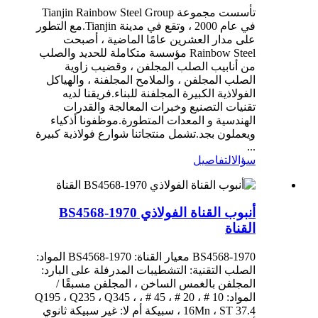
تأسست مجموعة Tianjin Rainbow Steel Group
في عام 2000 ، وتقع في مدينة Tianjin.مع التطور
على مدار العشرين عامًا الماضية ، أصبحت
Rainbow Steel مؤسسة متكاملة للحديد والصلب
من أنابيب الصلب المجلفن ، وقضيب زاوية
الصلب المجلفن ، والملامح المجلفنة ، والهياكل
الفولاذية الكبيرة المجلفنة للبناء.فريقنا لديه
تقنيات التصنيع وخبرات المعالجة والقدرات
الهندسية و المعدات المتطورة.موظفونا أذكياء
ويعملون بجد.تشمل منتجاتنا شوارع فولاذية كبيرة
...
سؤال
التفاصيل
أنبوب القناة الفولاذي BS4568-1970
القناة
BS4568-1970 معيار القناة: BS4568-1970 المواد:
الصلب التقنية: التشطيبات المدرفلة على البارد:
المجلفن بالغمس الساخن ، المجلفن مسبقًا /
المواد: 10 # ، 20 # ، 45 # ، Q195 ، Q235 ، Q345 ،
16Mn ، ST 37.4 ، سبيكة أم لا: غير سبيكة ثانوي