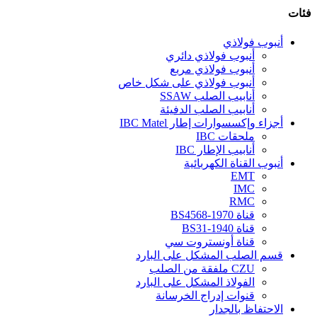
فئات
أنبوب فولاذي
أنبوب فولاذي دائري
أنبوب فولاذي مربع
أنبوب فولاذي على شكل خاص
أنابيب الصلب SSAW
أنابيب الصلب الدفيئة
أجزاء وإكسسوارات إطار IBC Matel
ملحقات IBC
أنابيب الإطار IBC
أنبوب القناة الكهربائية
EMT
IMC
RMC
قناة BS4568-1970
قناة BS31-1940
قناة أونستروت سي
قسم الصلب المشكل على البارد
CZU ملفقة من الصلب
الفولاذ المشكل على البارد
قنوات إدراج الخرسانة
الاحتفاظ بالجدار