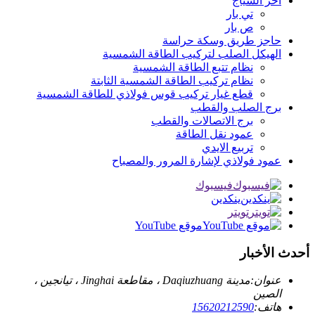
آخر السياج
تي بار
ص بار
حاجز طريق وسكة حراسة
الهيكل الصلب لتركيب الطاقة الشمسية
نظام تتبع الطاقة الشمسية
نظام تركيب الطاقة الشمسية الثابتة
قطع غيار تركيب قوس فولاذي للطاقة الشمسية
برج الصلب والقطب
برج الاتصالات والقطب
عمود نقل الطاقة
تربيع الايدي
عمود فولاذي لإشارة المرور والمصباح
فيسبوك
ينكدين
تويتر
موقع YouTube
أحدث الأخبار
عنوان:
مدينة Daqiuzhuang ، مقاطعة Jinghai ، تيانجين ،
الصين
هاتف:
15620212590