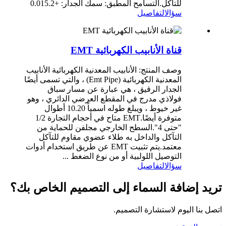
للتآكل.التسامح المطبق: سمك الجدار: +0.015.2
سؤال
التفاصيل
قناة الأنابيب الكهربائية EMT
وصف المنتج: الأنابيب المعدنية الكهربائية الأنابيب
المعدنية الكهربائية (Emt Pipe) ، والتي تسمى أيضًا
الجدار الرقيق ، هي عبارة عن مسار سباق
فولاذي مدرج في المقطع العرضي الدائري ، وهو
غير خيوط ، ويبلغ طوله اسمياً 10.20 أطوال
متوفرة أيضًا.EMT متاح في أحجام التجارة 1/2
"حتى 4".السطح الخارجي مجلفن للحماية من
التآكل والداخل به طلاء عضوي مقاوم للتآكل
معتمد.يتم تثبيت EMT عن طريق استخدام أدوات
التوصيل اللولبية أو من نوع الضغط ...
سؤال
التفاصيل
تريد إضافة السماء إلى التصميم الخاص بك؟
اتصل بنا اليوم لاستشارة التصميم.