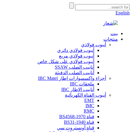
English
بيت
منتجات
أنبوب فولاذي
أنبوب فولاذي دائري
أنبوب فولاذي مربع
أنبوب فولاذي على شكل خاص
أنابيب الصلب SSAW
أنابيب الصلب الدفيئة
أجزاء وإكسسوارات إطار IBC Matel
ملحقات IBC
أنابيب الإطار IBC
أنبوب القناة الكهربائية
EMT
IMC
RMC
قناة BS4568-1970
قناة BS31-1940
قناة أونستروت سي