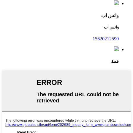
واتس اب
واتس اب
15620212590
قمة