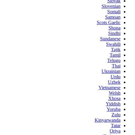
Slovak
Slovenian
Somali
Samoan
Scots Gaelic
Shona
Sindhi
Sundanese
Swahili
Tajik
Tamil
Telugu
Thai
Ukrainian
Urdu
Uzbek
Vietnamese
Welsh
Xhosa
Yiddish
Yoruba
Zulu
Kinyarwanda
Tatar
Oriya