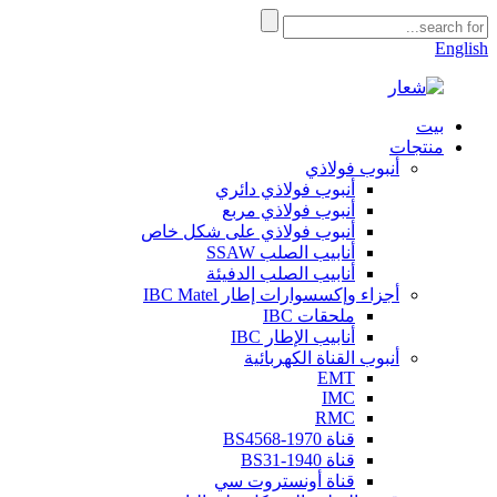
English
بيت
منتجات
أنبوب فولاذي
أنبوب فولاذي دائري
أنبوب فولاذي مربع
أنبوب فولاذي على شكل خاص
أنابيب الصلب SSAW
أنابيب الصلب الدفيئة
أجزاء وإكسسوارات إطار IBC Matel
ملحقات IBC
أنابيب الإطار IBC
أنبوب القناة الكهربائية
EMT
IMC
RMC
قناة BS4568-1970
قناة BS31-1940
قناة أونستروت سي