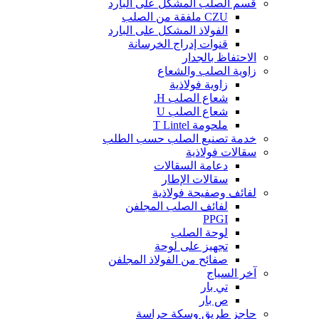
قسم الصلب المشكل على البارد
CZU ملفقة من الصلب
الفولاذ المشكل على البارد
قنوات إدراج الخرسانة
الاحتفاظ بالجدار
زاوية الصلب والشعاع
زاوية فولاذية
شعاع الصلب H.
شعاع الصلب U
ملحومة T Lintel
خدمة تصنيع الصلب حسب الطلب
سقالات فولاذية
دعامة السقالات
سقالات الإطار
لفائف وصفيحة فولاذية
لفائف الصلب المجلفن
PPGI
لوحة الصلب
تجهيز على لوحة
صفائح من الفولاذ المجلفن
آخر السياج
تي بار
ص بار
حاجز طريق وسكة حراسة