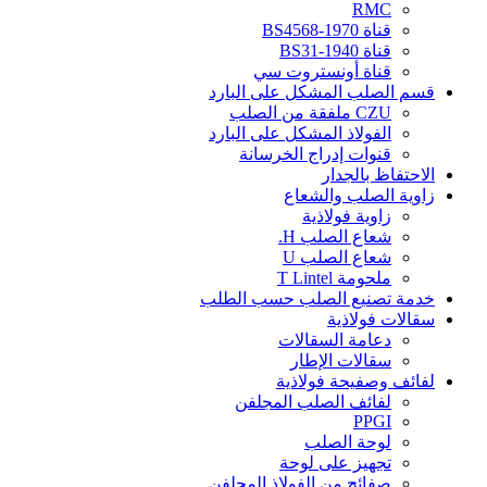
RMC
قناة BS4568-1970
قناة BS31-1940
قناة أونستروت سي
قسم الصلب المشكل على البارد
CZU ملفقة من الصلب
الفولاذ المشكل على البارد
قنوات إدراج الخرسانة
الاحتفاظ بالجدار
زاوية الصلب والشعاع
زاوية فولاذية
شعاع الصلب H.
شعاع الصلب U
ملحومة T Lintel
خدمة تصنيع الصلب حسب الطلب
سقالات فولاذية
دعامة السقالات
سقالات الإطار
لفائف وصفيحة فولاذية
لفائف الصلب المجلفن
PPGI
لوحة الصلب
تجهيز على لوحة
صفائح من الفولاذ المجلفن