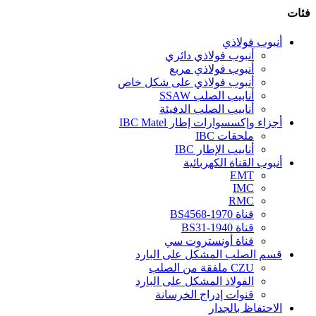
فئات
أنبوب فولاذي
أنبوب فولاذي دائري
أنبوب فولاذي مربع
أنبوب فولاذي على شكل خاص
أنابيب الصلب SSAW
أنابيب الصلب الدفيئة
أجزاء وإكسسوارات إطار IBC Matel
ملحقات IBC
أنابيب الإطار IBC
أنبوب القناة الكهربائية
EMT
IMC
RMC
قناة BS4568-1970
قناة BS31-1940
قناة أونستروت سي
قسم الصلب المشكل على البارد
CZU ملفقة من الصلب
الفولاذ المشكل على البارد
قنوات إدراج الخرسانة
الاحتفاظ بالجدار