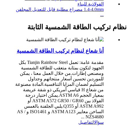
1.4-4.0mm مصراع مطلية قابل للتعديل المجلفن
...
نظام تركيب الطاقة الشمسية الثابتة
أنا شعاع لنظام تركيب الطاقة الشمسية
مقدمة عامة: تعمل Tianjin Rainbow Steel بكل
الجهود لتكون بمثابة متعقب للطاقة الشمسية
ومصنعي إطارات.من خلال العمل معنا ، يمكن
للموردين تحسين أسعار منتجاتهم وجداول
التسليم لضمان المزايا التنافسية.المادة مصنوعة
من شعاع H قياسي أمريكي ذو شفة عريضة
بمعيار الحجم ASTM A6.يمكن اختيار درجة
الفولاذ بين ASTM A572 GR50 / GR60 أو
ASTM A992 أو Q355.يلبي الجلفنة بالغمس
الساخن معايير ASTM A123 و ISO1461 و AS /
NZS4680 ...
سؤال
التفاصيل