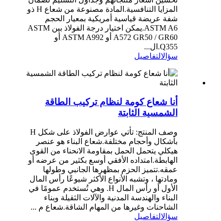
المزايا التنافسية.المادة مصنوعة من شعاع H ذو
شفة عريضة قياسية أمريكية بمعيار الحجم
ASTM A6.يمكن اختيار درجة الفولاذ بين ASTM
A572 GR50 / GR60 أو ASTM A992 أو
Q355.ال...
سؤال
التفاصيل
أنا شعاع كومة لنظام تركيب الطاقة
الشمسية الثابتة
وصف المنتج: تأتي عوارض الفولاذ على شكل H
بأشكال وأحجام مختلفة.شعاع البناء هو عنصر
هيكلي يتحمل الحمل بمقاومة الانحناء من القوى
الهابطة.امتداده الأفقي أوسع بكثير من عرضه أو
عمقه.تتميز الحزم بمظهرها الجانبي وطولها
ومادتها ، وتشبه الأنواع الأكثر شيوعًا رأس المال
الأول أو رأس المال H. وهي تُستخدم عمومًا في
البناء والهندسة المدنية والآلات الثقيلة وبناء
الشاحنات وغيرها من المهام الشاقة.شعاع م ...
سؤال
التفاصيل