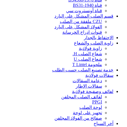
قناة BS31-1940
قناة أونستروت سي
قسم الصلب المشكل على البارد
CZU ملفقة من الصلب
الفولاذ المشكل على البارد
قنوات إدراج الخرسانة
الاحتفاظ بالجدار
زاوية الصلب والشعاع
زاوية فولاذية
شعاع الصلب H.
شعاع الصلب U
ملحومة T Lintel
خدمة تصنيع الصلب حسب الطلب
سقالات فولاذية
دعامة السقالات
سقالات الإطار
لفائف وصفيحة فولاذية
لفائف الصلب المجلفن
PPGI
لوحة الصلب
تجهيز على لوحة
صفائح من الفولاذ المجلفن
آخر السياج