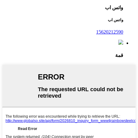
واتس اب
واتس اب
15620212590
قمة