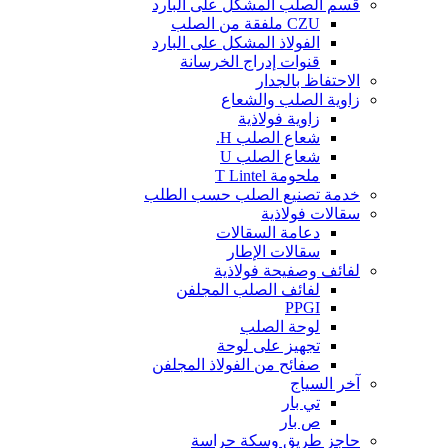
قسم الصلب المشكل على البارد
CZU ملفقة من الصلب
الفولاذ المشكل على البارد
قنوات إدراج الخرسانة
الاحتفاظ بالجدار
زاوية الصلب والشعاع
زاوية فولاذية
شعاع الصلب H.
شعاع الصلب U
ملحومة T Lintel
خدمة تصنيع الصلب حسب الطلب
سقالات فولاذية
دعامة السقالات
سقالات الإطار
لفائف وصفيحة فولاذية
لفائف الصلب المجلفن
PPGI
لوحة الصلب
تجهيز على لوحة
صفائح من الفولاذ المجلفن
آخر السياج
تي بار
ص بار
حاجز طريق وسكة حراسة