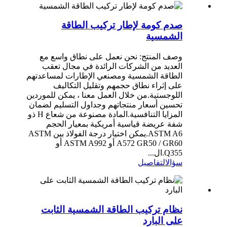
صدم كومة لإطار تركيب الطاقة
الشمسية
وصف المنتج: نحن نعمل على نطاق واسع مع
العديد من الشركات الرائدة في مجال تعقب
الطاقة الشمسية ومصنعي الإطارات لمساعدتهم
على إثراء نطاق حجمهم وتقليل التكاليف
اللوجستية.من خلال العمل معنا ، يمكن للموردين
تحسين أسعار منتجاتهم وجداول التسليم لضمان
المزايا التنافسية.المادة مصنوعة من شعاع H ذو
شفة عريضة قياسية أمريكية بمعيار الحجم
ASTM A6.يمكن اختيار درجة الفولاذ بين ASTM
A572 GR50 / GR60 أو ASTM A992 أو
Q355.ال...
سؤال
التفاصيل
نظام تركيب الطاقة الشمسية الثابت
على البارد