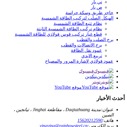
تي بار
ص بار
حاجز طريق وسكة حراسة
الهيكل الصلب لتركيب الطاقة الشمسية
نظام تتبع الطاقة الشمسية
نظام تركيب الطاقة الشمسية الثابتة
قطع غيار تركيب قوس فولاذي للطاقة الشمسية
برج الصلب والقطب
برج الاتصالات والقطب
عمود نقل الطاقة
تربيع الايدي
عمود فولاذي لإشارة المرور والمصباح
فيسبوك
ينكدين
تويتر
موقع YouTube
أحدث الأخبار
عنوان:
مدينة Daqiuzhuang ، مقاطعة Jinghai ، تيانجين ،
الصين
هاتف:
15620212590
بريد إلكتروني:
yingying@rainbowsteel.cn