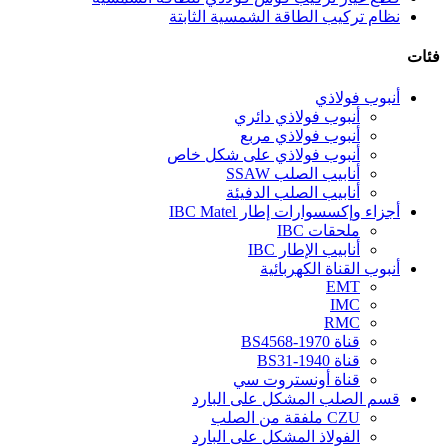
نظام تركيب الطاقة الشمسية الثابتة
فئات
أنبوب فولاذي
أنبوب فولاذي دائري
أنبوب فولاذي مربع
أنبوب فولاذي على شكل خاص
أنابيب الصلب SSAW
أنابيب الصلب الدفيئة
أجزاء وإكسسوارات إطار IBC Matel
ملحقات IBC
أنابيب الإطار IBC
أنبوب القناة الكهربائية
EMT
IMC
RMC
قناة BS4568-1970
قناة BS31-1940
قناة أونستروت سي
قسم الصلب المشكل على البارد
CZU ملفقة من الصلب
الفولاذ المشكل على البارد