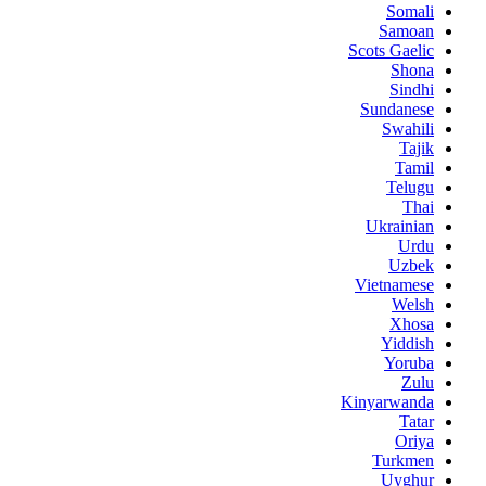
Somali
Samoan
Scots Gaelic
Shona
Sindhi
Sundanese
Swahili
Tajik
Tamil
Telugu
Thai
Ukrainian
Urdu
Uzbek
Vietnamese
Welsh
Xhosa
Yiddish
Yoruba
Zulu
Kinyarwanda
Tatar
Oriya
Turkmen
Uyghur