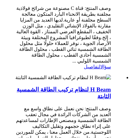
وصف المنتج: قناة C مصنوعة من شرائح فولاذية
مجلفنة بطريقة الانحناء البارد المتكون معالجة
السطح مجلفنة أو عارية.لديها العديد من المزايا
مقارنة بالفولاذ الإنشائي التقليدي ، مثل الوزن
الخفيف ، المقطع العرضي الممتاز ، القوة العالية
، إلخ.وفقًا لطبوغرافيا المشروع المختلفة وبيئة
الأرصاد الجوية ، نوفر للعملاء حلولًا مثل محلول
الطاقة الشمسية ثنائي القطب ، محلول الطاقة
الشمسية أحادي القطب ، محلول الطاقة
الشمسية اللولبي ...
سؤال
التفاصيل
H Beam لنظام تركيب الطاقة الشمسية
الثابتة
وصف المنتج: نحن نعمل على نطاق واسع مع
العديد من الشركات الرائدة في مجال تعقب
الطاقة الشمسية ومصنعي الإطارات لمساعدتهم
على إثراء نطاق حجمهم وتقليل التكاليف
اللوجستية.من خلال العمل معنا ، يمكن للموردين
تحسين أسعار منتجاتهم وجداول التسليم لضمان