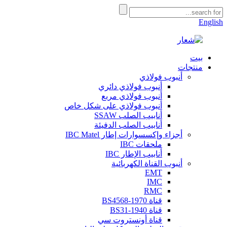
English
بيت
منتجات
أنبوب فولاذي
أنبوب فولاذي دائري
أنبوب فولاذي مربع
أنبوب فولاذي على شكل خاص
أنابيب الصلب SSAW
أنابيب الصلب الدفيئة
أجزاء وإكسسوارات إطار IBC Matel
ملحقات IBC
أنابيب الإطار IBC
أنبوب القناة الكهربائية
EMT
IMC
RMC
قناة BS4568-1970
قناة BS31-1940
قناة أونستروت سي