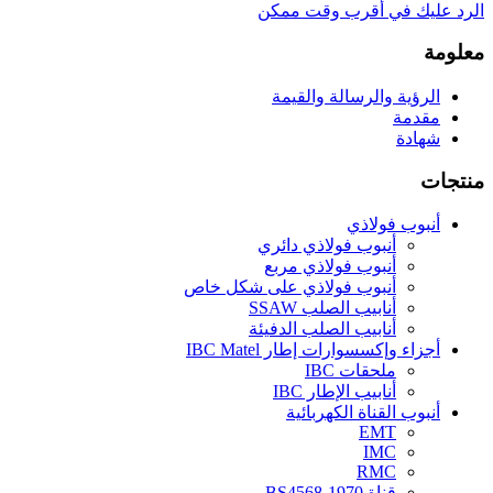
الرد عليك في أقرب وقت ممكن
معلومة
الرؤية والرسالة والقيمة
مقدمة
شهادة
منتجات
أنبوب فولاذي
أنبوب فولاذي دائري
أنبوب فولاذي مربع
أنبوب فولاذي على شكل خاص
أنابيب الصلب SSAW
أنابيب الصلب الدفيئة
أجزاء وإكسسوارات إطار IBC Matel
ملحقات IBC
أنابيب الإطار IBC
أنبوب القناة الكهربائية
EMT
IMC
RMC
قناة BS4568-1970