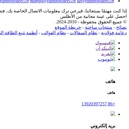
rainbowsteel.cn
mango@rainbowsteel.cn
liz@rainbowsteel.cn
إذا كنت مهتمًا بمنتجاتنا، فيرجى ترك معلومات الاتصال الخاصة بك، فنحن مت
احصل على عينة مجانية من الأطلس
© جميع الحقوق محفوظة - 2010-2024.
نصائح
-
منتجات ساخنة
-
خريطة الموقع
دعامة فولاذية
-
نظام السقالات
-
نظام القوالب
-
أنظمة تتبع الطاقة ا
هاتف
هاتف
+86 13920397257
بريد إلكتروني