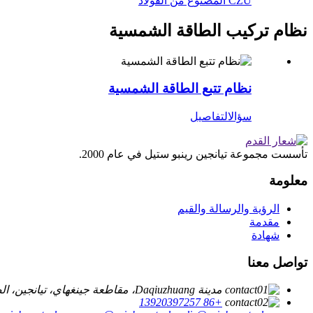
CZU المصنوع من الفولاذ
نظام تركيب الطاقة الشمسية
نظام تتبع الطاقة الشمسية
سؤال
التفاصيل
تأسست مجموعة تيانجين رينبو ستيل في عام 2000.
معلومة
الرؤية والرسالة والقيم
مقدمة
شهادة
تواصل معنا
مدينة Daqiuzhuang، مقاطعة جينغهاي، تيانجين، الصين
+86 13920397257