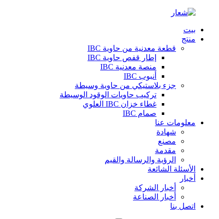
بيت
منتج
قطعة معدنية من حاوية IBC
إطار قفص حاوية IBC
منصة معدنية IBC
أنبوب IBC
جزء بلاستيكي من حاوية وسيطة
تركيب حاويات الوقود الوسيطة
غطاء خزان IBC العلوي
صمام IBC
معلومات عنا
شهادة
مصنع
مقدمة
الرؤية والرسالة والقيم
الأسئلة الشائعة
أخبار
أخبار الشركة
أخبار الصناعة
اتصل بنا